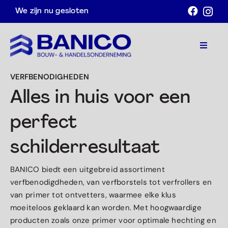
Ga
We zijn nu gesloten
naar
inhoud
Toggle
Navigat
VERFBENODIGHEDEN
Home
Alles in huis voor een
Assortiment
perfect
Acties
schilderresultaat
Over ons
BANICO biedt een uitgebreid assortiment
Contact
verfbenodigdheden, van verfborstels tot verfrollers en
van primer tot ontvetters, waarmee elke klus
Afspraak maken
moeiteloos geklaard kan worden. Met hoogwaardige
producten zoals onze primer voor optimale hechting en