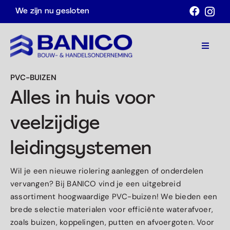
Ga
We zijn nu gesloten
naar
inhoud
Toggle
Navigat
PVC-BUIZEN
Home
Alles in huis voor
Assortiment
veelzijdige
Acties
leidingsystemen
Over ons
Wil je een nieuwe riolering aanleggen of onderdelen
Contact
vervangen? Bij BANICO vind je een uitgebreid
assortiment hoogwaardige PVC-buizen! We bieden een
Afspraak maken
brede selectie materialen voor efficiënte waterafvoer,
zoals buizen, koppelingen, putten en afvoergoten. Voor