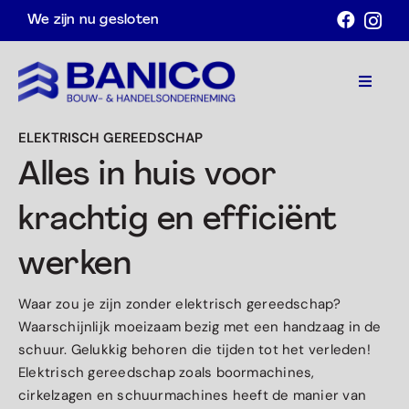
Ga
We zijn nu gesloten
naar
inhoud
Toggle
Navigat
ELEKTRISCH GEREEDSCHAP
Home
Alles in huis voor
Assortiment
krachtig en efficiënt
Acties
werken
Over ons
Waar zou je zijn zonder elektrisch gereedschap?
Contact
Waarschijnlijk moeizaam bezig met een handzaag in de
schuur. Gelukkig behoren die tijden tot het verleden!
Afspraak maken
Elektrisch gereedschap zoals boormachines,
cirkelzagen en schuurmachines heeft de manier van