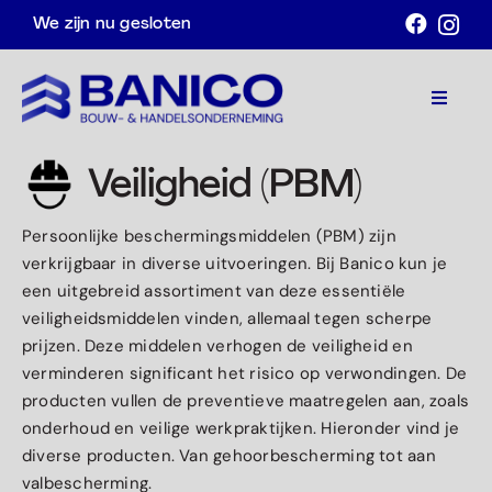
Ga
We zijn nu gesloten
naar
inhoud
Toggle
Navigat
Home
Veiligheid (PBM)
Assortiment
Persoonlijke beschermingsmiddelen (PBM) zijn
verkrijgbaar in diverse uitvoeringen. Bij Banico kun je
Acties
een uitgebreid assortiment van deze essentiële
veiligheidsmiddelen vinden, allemaal tegen scherpe
Over ons
prijzen. Deze middelen verhogen de veiligheid en
verminderen significant het risico op verwondingen. De
Contact
producten vullen de preventieve maatregelen aan, zoals
onderhoud en veilige werkpraktijken. Hieronder vind je
Afspraak maken
diverse producten. Van gehoorbescherming tot aan
valbescherming.