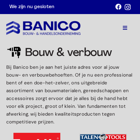
Ga
We zijn nu gesloten
naar
inhoud
Toggle
Navigat
Home
Bouw & verbouw
Assortiment
Bij Banico ben je aan het juiste adres voor al jouw
bouw- en verbouwbehoeften. Of je nu een professional
Acties
bent of een doe-het-zelver, ons uitgebreide
assortiment van bouwmaterialen, gereedschappen en
Over ons
accessoires zorgt ervoor dat je alles bij de hand hebt
voor elk project, groot of klein. Van fundamenten tot
Contact
afwerking, wij bieden kwaliteitsproducten tegen
competitieve prijzen.
Afspraak maken