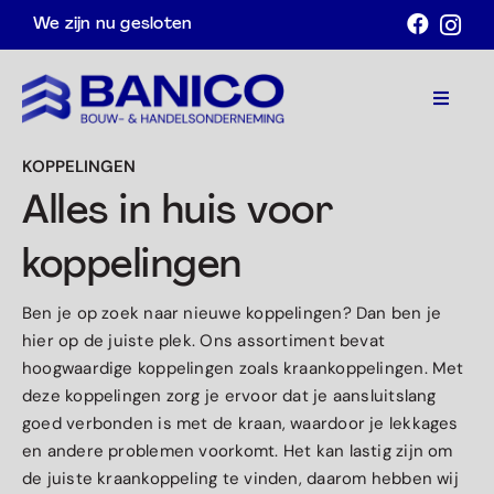
Ga
We zijn nu gesloten
naar
inhoud
Toggle
Navigat
KOPPELINGEN
Home
Alles in huis voor
Assortiment
koppelingen
Acties
Ben je op zoek naar nieuwe koppelingen? Dan ben je
Over ons
hier op de juiste plek. Ons assortiment bevat
hoogwaardige koppelingen zoals kraankoppelingen. Met
Contact
deze koppelingen zorg je ervoor dat je aansluitslang
goed verbonden is met de kraan, waardoor je lekkages
Afspraak maken
en andere problemen voorkomt. Het kan lastig zijn om
de juiste kraankoppeling te vinden, daarom hebben wij